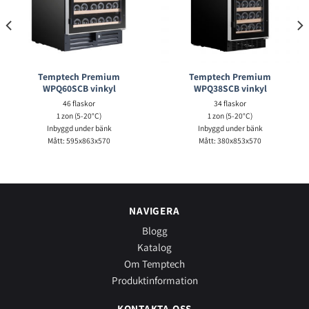
Temptech Premium
Temptech Premium
WPQ60SCB vinkyl
WPQ38SCB vinkyl
46 flaskor
34 flaskor
1 zon (5-20°C)
1 zon (5-20°C)
Inbyggd under bänk
Inbyggd under bänk
Mått: 595x863x570
Mått: 380x853x570
NAVIGERA
Blogg
Katalog
Om Temptech
Produktinformation
KONTAKTA OSS