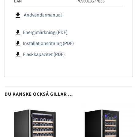
EAN
7090013677835
file_download
Andvändarmanual
file_download
Energimärkning (PDF)
file_download
Installationsritning (PDF)
file_download
Flaskkapacitet (PDF)
DU KANSKE OCKSÅ GILLAR …