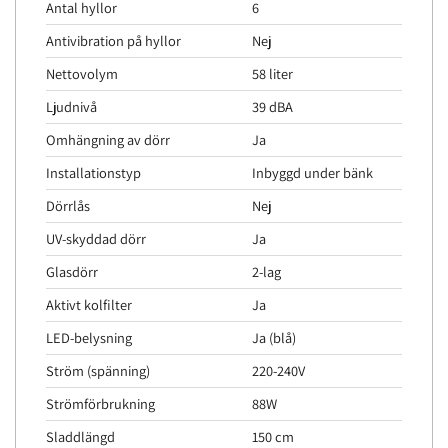
Antal hyllor
6
Antivibration på hyllor
Nej
Nettovolym
58 liter
Ljudnivå
39 dBA
Omhängning av dörr
Ja
Installationstyp
Inbyggd under bänk
Dörrlås
Nej
UV-skyddad dörr
Ja
Glasdörr
2-lag
Aktivt kolfilter
Ja
LED-belysning
Ja (blå)
Ström (spänning)
220-240V
Strömförbrukning
88W
Sladdlängd
150 cm