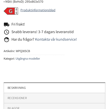
• Mått (BxHxD): 295x863x570
Produktinformationsblad
local_shipping
Fri frakt!
access_time
Snabb leverans! 3-7 dagars leveranstid
face
Har du frågor?
Kontakta vår kundservice!
Artikelnr:
WPQ30SCB
Kategori:
Utgångna modeller
BESKRIVNING
RECENSIONER
BILAGOR