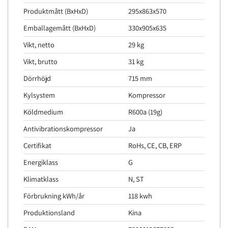
Produktmått (BxHxD)
295x863x570
Emballagemått (BxHxD)
330x905x635
Vikt, netto
29 kg
Vikt, brutto
31 kg
Dörrhöjd
715 mm
Kylsystem
Kompressor
Köldmedium
R600a (19g)
Antivibrationskompressor
Ja
Certifikat
RoHs, CE, CB, ERP
Energiklass
G
Klimatklass
N, ST
Förbrukning kWh/år
118 kwh
Produktionsland
Kina