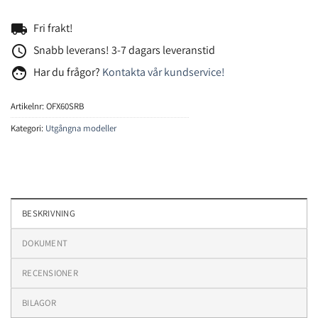
local_shipping
Fri frakt!
access_time
Snabb leverans! 3-7 dagars leveranstid
face
Har du frågor?
Kontakta vår kundservice!
Artikelnr:
OFX60SRB
Kategori:
Utgångna modeller
BESKRIVNING
DOKUMENT
RECENSIONER
BILAGOR