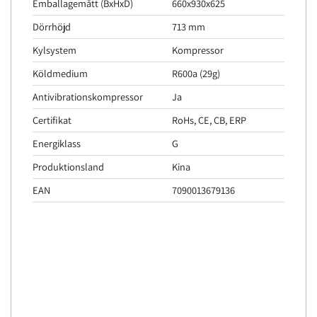
Emballagemått (BxHxD)
660x930x625
Dörrhöjd
713 mm
Kylsystem
Kompressor
Köldmedium
R600a (29g)
Antivibrationskompressor
Ja
Certifikat
RoHs, CE, CB, ERP
Energiklass
G
Produktionsland
Kina
EAN
7090013679136