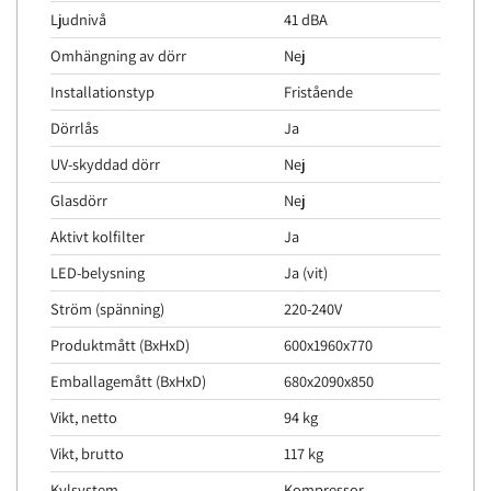
Ljudnivå
41 dBA
Omhängning av dörr
Nej
Installationstyp
Fristående
Dörrlås
Ja
UV-skyddad dörr
Nej
Glasdörr
Nej
Aktivt kolfilter
Ja
LED-belysning
Ja (vit)
Ström (spänning)
220-240V
Produktmått (BxHxD)
600x1960x770
Emballagemått (BxHxD)
680x2090x850
Vikt, netto
94 kg
Vikt, brutto
117 kg
Kylsystem
Kompressor