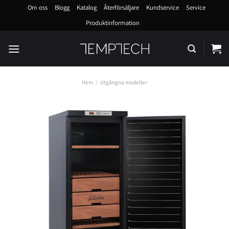
Skip
Om oss
Blogg
Katalog
Återförsäljare
Kundservice
Service
to
Produktinformation
content
Hem
/
Utgångna modeller