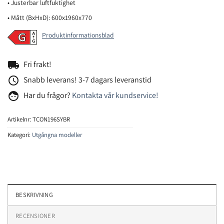
• Justerbar luftfuktighet
• Mått (BxHxD): 600x1960x770
Produktinformationsblad
local_shipping
Fri frakt!
access_time
Snabb leverans! 3-7 dagars leveranstid
face
Har du frågor?
Kontakta vår kundservice!
Artikelnr:
TCON196SYBR
Kategori:
Utgångna modeller
BESKRIVNING
RECENSIONER