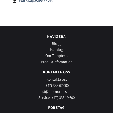
file_download
Flaskkapacitet (PDF)
NAVIGERA
Blogg
Katalog
Om Temptech
Produktinformation
KONTAKTA OSS
Kontakta oss
(+47) 333 67 000
post@frio-nordics.com
Service (+47) 333 19 600
FÖRETAG