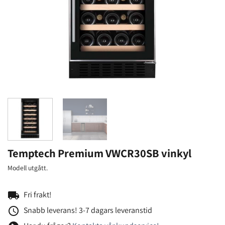
Temptech Premium VWCR30SB vinkyl
Modell utgått.
local_shipping
Fri frakt!
access_time
Snabb leverans! 3-7 dagars leveranstid