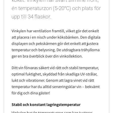
köket. Vinkylen har svart slimline front,
én temperaturzon (5-20°C) och plats för
upp till 34 flaskor.
Vinkylen har ventilation framtill, vilket gör det enkelt
att placera i en nisch under köksbänken. Den digitala
displayen och pekskärmen gör det enkelt att justera
temperatur och belysning. De utdragbara trähyllorna
ger en bra överblick över din vinkollektion.
Ditt vin förvaras säkert vid rätt och stabil temperatur,
optimal fuktighet, skyddad från skadliga UV-strålar,
lukt och vibrationer. Genom att lagra vinet vid rätt
temperatur har du alltid serveringsklar vin – bekvämt
för dig och dina gäster!
Stabil och konstant lagringstemperatur
Vinkylen har én temperaturzon som kan justeras