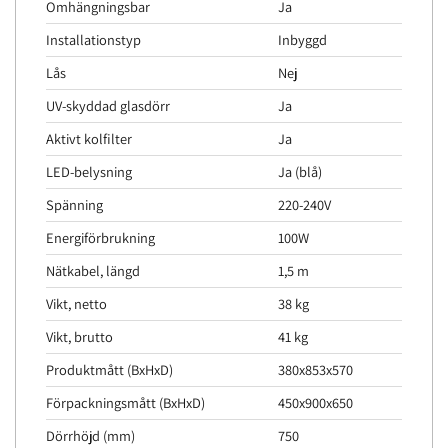
Omhängningsbar
Ja
Installationstyp
Inbyggd
Lås
Nej
UV-skyddad glasdörr
Ja
Aktivt kolfilter
Ja
LED-belysning
Ja (blå)
Spänning
220-240V
Energiförbrukning
100W
Nätkabel, längd
1,5 m
Vikt, netto
38 kg
Vikt, brutto
41 kg
Produktmått (BxHxD)
380x853x570
Förpackningsmått (BxHxD)
450x900x650
Dörrhöjd (mm)
750