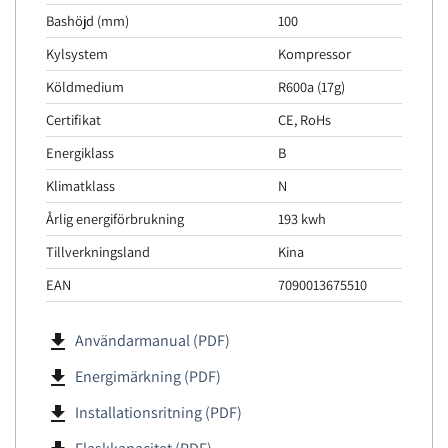
Bashöjd (mm)
100
Kylsystem
Kompressor
Köldmedium
R600a (17g)
Certifikat
CE, RoHs
Energiklass
B
Klimatklass
N
Årlig energiförbrukning
193 kwh
Tillverkningsland
Kina
EAN
7090013675510
file_download
Användarmanual (PDF)
file_download
Energimärkning (PDF)
file_download
Installationsritning (PDF)