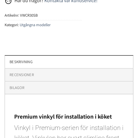
face
Har du frågor?
Kontakta vår kundservice!
Artikelnr:
VWCR30SB
Kategori:
Utgångna modeller
BESKRIVNING
RECENSIONER
BILAGOR
Premium vinkyl för installation i köket
Vinkyl i Premium-serien för installation i