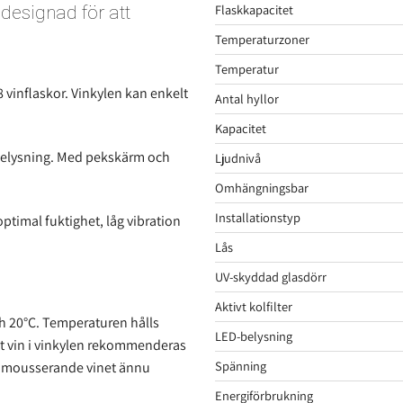
Flaskkapacitet
designad för att
Temperaturzoner
Temperatur
8 vinflaskor. Vinkylen kan enkelt
Antal hyllor
Kapacitet
D-belysning. Med pekskärm och
Ljudnivå
Omhängningsbar
Installationstyp
ptimal fuktighet, låg vibration
Lås
UV-skyddad glasdörr
Aktivt kolfilter
h 20°C. Temperaturen hålls
LED-belysning
ött vin i vinkylen rekommenderas
Spänning
och mousserande vinet ännu
Energiförbrukning