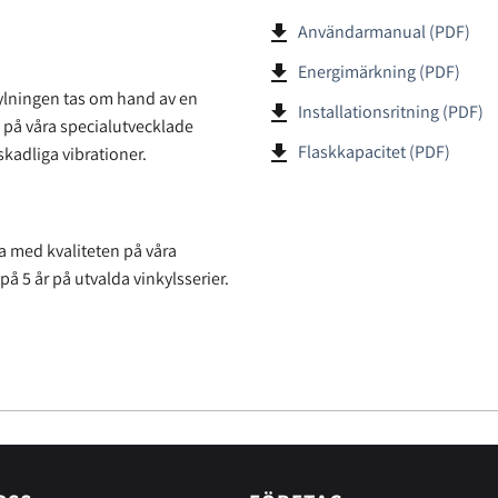
file_download
Användarmanual (PDF)
file_download
Energimärkning (PDF)
Kylningen tas om hand av en
file_download
Installationsritning (PDF)
 på våra specialutvecklade
file_download
Flaskkapacitet (PDF)
skadliga vibrationer.
a med kvaliteten på våra
 på 5 år på utvalda vinkylsserier.