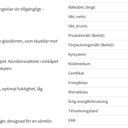
Nätkabel, längd
gsklar vin tillgängligt –
Vikt, netto
Vikt, brutto
Produktmått (BxHxD)
e glasdörren, som skyddar mot
Förpackningsmått (BxHxD)
Kylsystem
kåpet. Kondensvattnet i vinkåpet
Köldmedium
nkylen.
Certifikat
Energiklass
 optimal fuktighet, låg
Klimatklass
Årlig energiförbrukning
Tillverkningsland
EAN
njer, designad för en sömlös