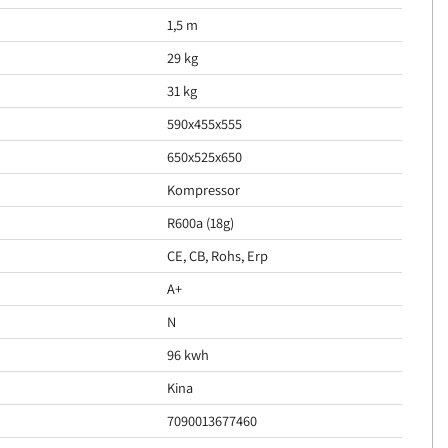
1,5 m
29 kg
31 kg
590x455x555
650x525x650
Kompressor
R600a (18g)
CE, CB, Rohs, Erp
A+
N
96 kwh
Kina
7090013677460