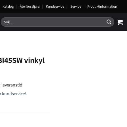
Katalog
Återförsäljare
Kundservice
Service
Produktinformation
Sök
efter:
BI45SW vinkyl
 leveranstid
r kundservice!