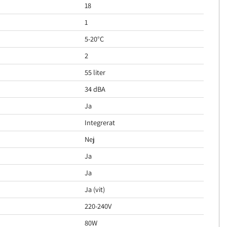
18
1
5-20°C
2
55 liter
34 dBA
Ja
Integrerat
Nej
Ja
Ja
Ja (vit)
220-240V
80W