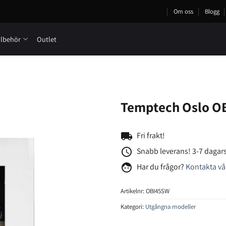
Om oss
Blogg
llbehör
Outlet
Temptech Oslo O
local_shipping
Fri frakt!
access_time
Snabb leverans! 3-7 dagars
face
Har du frågor?
Kontakta vå
Artikelnr:
OBI45SW
Kategori:
Utgångna modeller