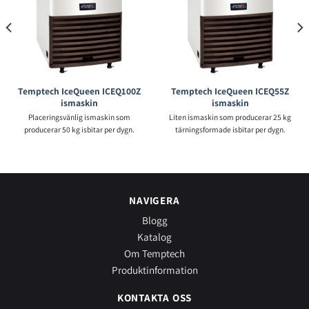
Temptech IceQueen ICEQ100Z
Temptech IceQueen ICEQ55Z
ismaskin
ismaskin
Placeringsvänlig ismaskin som
Liten ismaskin som producerar 25 kg
producerar 50 kg isbitar per dygn.
tärningsformade isbitar per dygn.
NAVIGERA
Blogg
Katalog
Om Temptech
Produktinformation
KONTAKTA OSS