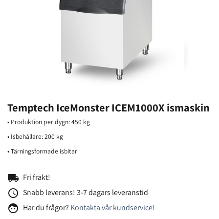
Temptech IceMonster ICEM1000X ismaskin
• Produktion per dygn: 450 kg
• Isbehållare: 200 kg
• Tärningsformade isbitar
local_shipping
Fri frakt!
access_time
Snabb leverans! 3-7 dagars leveranstid
face
Har du frågor?
Kontakta vår kundservice!