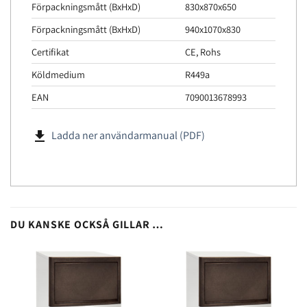
Förpackningsmått (BxHxD)
830x870x650
Förpackningsmått (BxHxD)
940x1070x830
Certifikat
CE, Rohs
Köldmedium
R449a
EAN
7090013678993
file_download
Ladda ner användarmanual (PDF)
DU KANSKE OCKSÅ GILLAR …