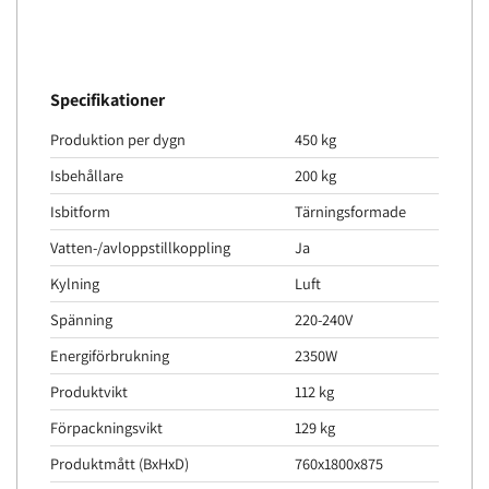
Specifikationer
Produktion per dygn
450 kg
Isbehållare
200 kg
Isbitform
Tärningsformade
Vatten-/avloppstillkoppling
Ja
Kylning
Luft
Spänning
220-240V
Energiförbrukning
2350W
Produktvikt
112 kg
Förpackningsvikt
129 kg
Produktmått (BxHxD)
760x1800x875