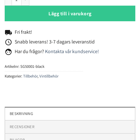
Lägg till i varukorg
local_shipping
Fri frakt!
access_time
Snabb leverans! 3-7 dagars leveranstid
face
Har du frågor?
Kontakta vår kundservice!
Artikelnr:
SG50001-black
Kategorier:
Tillbehör
,
Vintillbehör
BESKRIVNING
RECENSIONER
BILAGOR