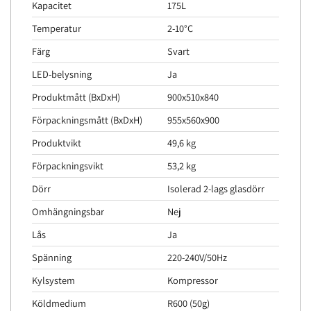
Kapacitet
175L
Temperatur
2-10°C
Färg
Svart
LED-belysning
Ja
Produktmått (BxDxH)
900x510x840
Förpackningsmått (BxDxH)
955x560x900
Produktvikt
49,6 kg
Förpackningsvikt
53,2 kg
Dörr
Isolerad 2-lags glasdörr
Omhängningsbar
Nej
Lås
Ja
Spänning
220-240V/50Hz
Kylsystem
Kompressor
Köldmedium
R600 (50g)