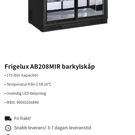
Frigelux AB208MIR barkylskåp
• 175 liter kapacitet
• Temperatur från 2 till 10°C
• Invändig LED-belysning
• Mått: 900x510x840
local_shipping
Fri frakt!
access_time
Snabb leverans! 3-7 dagars leveranstid