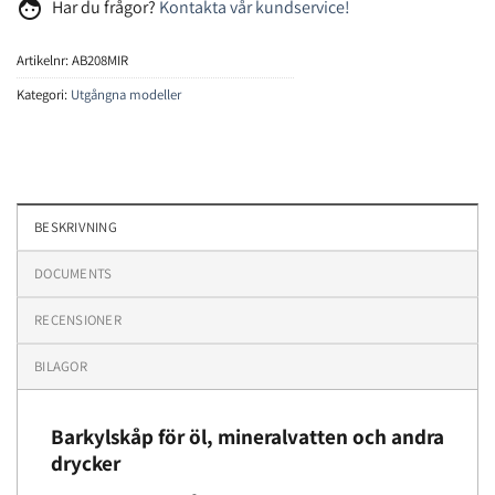
face
Har du frågor?
Kontakta vår kundservice!
Artikelnr:
AB208MIR
Kategori:
Utgångna modeller
BESKRIVNING
DOCUMENTS
RECENSIONER
BILAGOR
Barkylskåp för öl, mineralvatten och andra
drycker