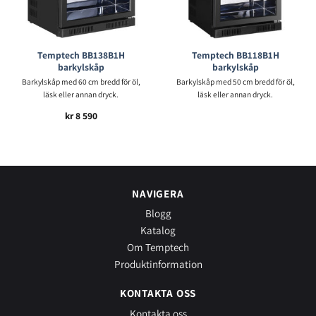
Temptech BB138B1H
Temptech BB118B1H
barkylskåp
barkylskåp
Barkylskåp med 60 cm bredd för öl,
Barkylskåp med 50 cm bredd för öl,
läsk eller annan dryck.
läsk eller annan dryck.
kr
8 590
NAVIGERA
Blogg
Katalog
Om Temptech
Produktinformation
KONTAKTA OSS
Kontakta oss