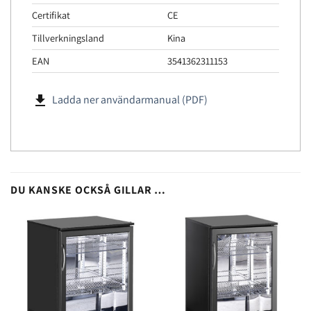
Certifikat
CE
Tillverkningsland
Kina
EAN
3541362311153
file_download
Ladda ner användarmanual (PDF)
DU KANSKE OCKSÅ GILLAR …