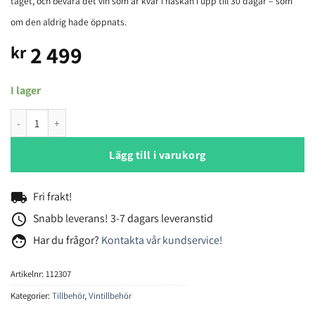
taget, och bevara det vin som är kvar i flaskan i upp till 30 dagar – som
om den aldrig hade öppnats.
2 499
kr
I lager
Coravin Pivot® mängd
Lägg till i varukorg
local_shipping
Fri frakt!
access_time
Snabb leverans! 3-7 dagars leveranstid
face
Har du frågor?
Kontakta vår kundservice!
Artikelnr:
112307
Kategorier:
Tillbehör
,
Vintillbehör