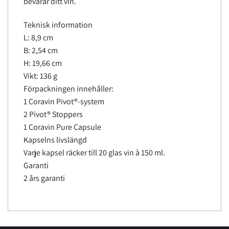
bevarar ditt vin.
Teknisk information
L: 8,9 cm
B: 2,54 cm
H: 19,66 cm
Vikt: 136 g
Förpackningen innehåller:
1 Coravin Pivot®-system
2 Pivot® Stoppers
1 Coravin Pure Capsule
Kapselns livslängd
Varje kapsel räcker till 20 glas vin à 150 ml.
Garanti
2 års garanti