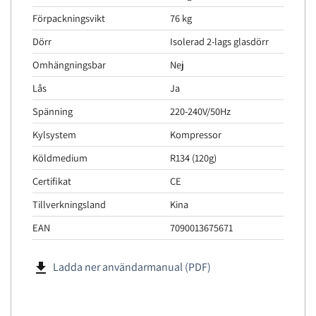
Förpackningsvikt
76 kg
Dörr
Isolerad 2-lags glasdörr
Omhängningsbar
Nej
Lås
Ja
Spänning
220-240V/50Hz
Kylsystem
Kompressor
Köldmedium
R134 (120g)
Certifikat
CE
Tillverkningsland
Kina
EAN
7090013675671
file_download
Ladda ner användarmanual (PDF)