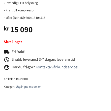
• Invändig LED-belysning
• Kraftfull kompressor
• Mått (BxHxD): 600x1840x515
15 090
kr
Slut i lager
local_shipping
Fri frakt!
access_time
Snabb leverans! 3-7 dagars leveranstid
face
Har du frågor?
Kontakta vår kundservice!
Artikelnr:
BC293B1H
Kategori:
Utgångna modeller