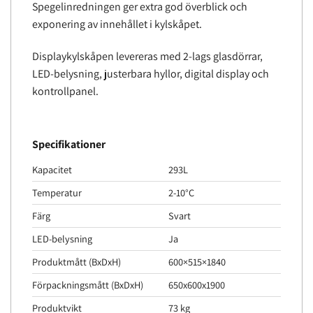
Spegelinredningen ger extra god överblick och
exponering av innehållet i kylskåpet.
Displaykylskåpen levereras med 2-lags glasdörrar,
LED-belysning, justerbara hyllor, digital display och
kontrollpanel.
Specifikationer
Kapacitet
293L
Temperatur
2-10°C
Färg
Svart
LED-belysning
Ja
Produktmått (BxDxH)
600×515×1840
Förpackningsmått (BxDxH)
650x600x1900
Produktvikt
73 kg