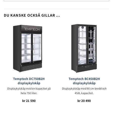
DU KANSKE OCKSÅ GILLAR …
Temptech DC750B2H
Temptech BC458B2H
displaykylskåp
displaykylskåp
Displaykylskåp med en kapacitet på
Displaykylskåp med 90 cm bredd och
hela 750 liter.
458L kapacitet.
kr
21 590
kr
20 490