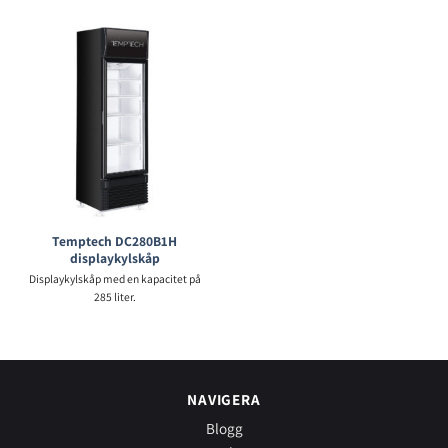
Temptech DC280B1H
displaykylskåp
Displaykylskåp med en kapacitet på
285 liter.
NAVIGERA
Blogg