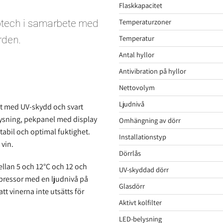
Flaskkapacitet
Temperaturzoner
ptech i samarbete med
Temperatur
rden.
Antal hyllor
Antivibration på hyllor
Nettovolym
Ljudnivå
nt med UV-skydd och svart
lysning, pekpanel med display
Omhängning av dörr
tabil och optimal fuktighet.
Installationstyp
 vin.
Dörrlås
llan 5 och 12°C och 12 och
UV-skyddad dörr
mpressor med en ljudnivå på
Glasdörr
tt vinerna inte utsätts för
Aktivt kolfilter
LED-belysning