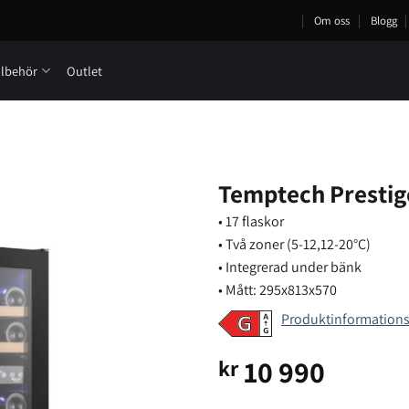
Om oss
Blogg
llbehör
Outlet
Temptech Prestig
• 17 flaskor
• Två zoner (5-12,12-20°C)
• Integrerad under bänk
• Mått: 295x813x570
Produktinformation
10 990
kr