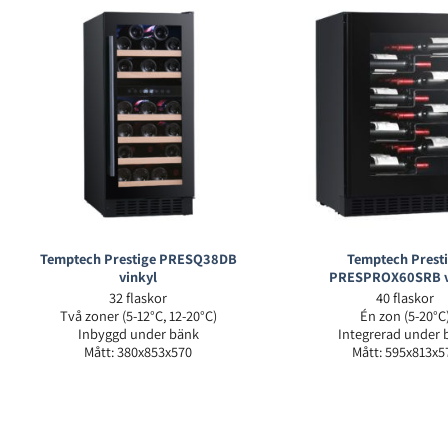
Temptech Prestige PRESQ38DB
Temptech Prest
vinkyl
PRESPROX60SRB v
32 flaskor
40 flaskor
Två zoner (5-12°C, 12-20°C)
Én zon (5-20°C
Inbyggd under bänk
Integrerad under 
Mått: 380x853x570
Mått: 595x813x5