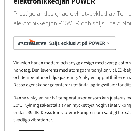
elektronikkedjan POWER
Prestige är designad och utvecklad av Tem
elektronikkedjan POWER och säljs i hela No
Vinkylen har en modern och snygg design med svart glasfro
handtag. Den levereras med utdragbara trähyllor, vit LED-be
och temperatur och ljusjustering. Vinkylen upprätthåller en s
Dessa egenskaper garanterar utmärkta lagringsvillkor för ditt
Denna vinkylen har två temperaturzoner som kan justeras me
20°C. Kylning säkerställs av en mycket tyst högkvalitativ ko
endast 39 dB. Dessutom vibrerar kompressorn väldigt lite så a
skadliga vibrationer.