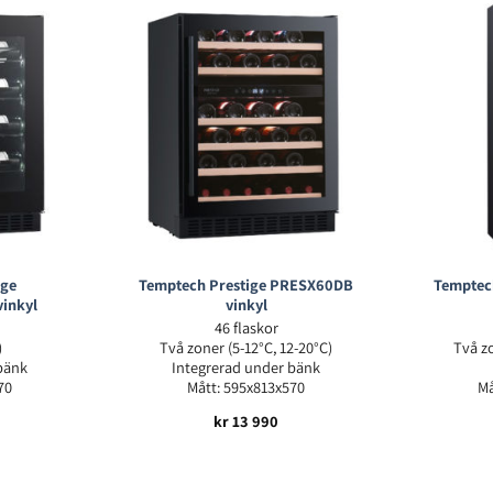
ige
Temptech Prestige PRESX60DB
Temptec
inkyl
vinkyl
46 flaskor
)
Två zoner (5-12°C, 12-20°C)
Två zo
bänk
Integrerad under bänk
70
Mått: 595x813x570
Må
kr
13 990