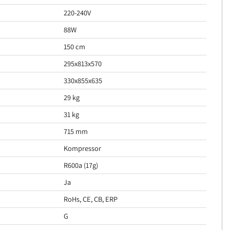
220-240V
88W
150 cm
295x813x570
330x855x635
29 kg
31 kg
715 mm
Kompressor
R600a (17g)
Ja
RoHs, CE, CB, ERP
G