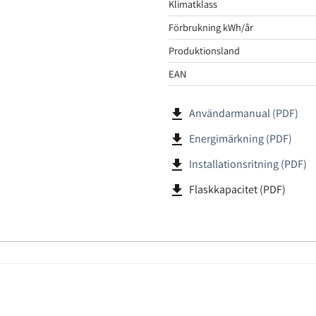
Klimatklass
Förbrukning kWh/år
Produktionsland
EAN
file_download
Användarmanual (PDF)
file_download
Energimärkning (PDF)
file_download
Installationsritning (PDF)
file_download
Flaskkapacitet (PDF)