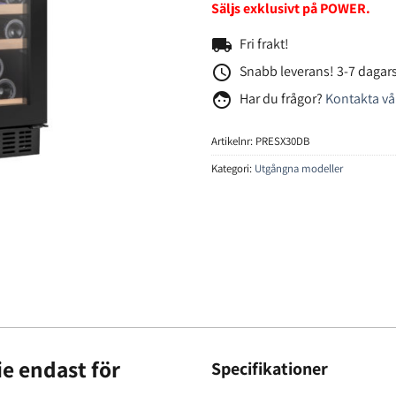
Säljs exklusivt på POWER.
local_shipping
Fri frakt!
access_time
Snabb leverans! 3-7 dagars
face
Har du frågor?
Kontakta vå
Artikelnr:
PRESX30DB
Kategori:
Utgångna modeller
ie endast för
Specifikationer