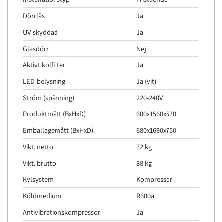
Dörrlås
Ja
UV-skyddad
Ja
Glasdörr
Nej
Aktivt kolfilter
Ja
LED-belysning
Ja (vit)
Ström (spänning)
220-240V
Produktmått (BxHxD)
600x1560x670
Emballagemått (BxHxD)
680x1690x750
Vikt, netto
72 kg
Vikt, brutto
88 kg
Kylsystem
Kompressor
Köldmedium
R600a
Antivibrationskompressor
Ja