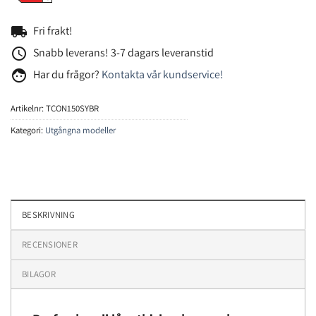
local_shipping
Fri frakt!
access_time
Snabb leverans! 3-7 dagars leveranstid
face
Har du frågor?
Kontakta vår kundservice!
Artikelnr:
TCON150SYBR
Kategori:
Utgångna modeller
BESKRIVNING
RECENSIONER
BILAGOR