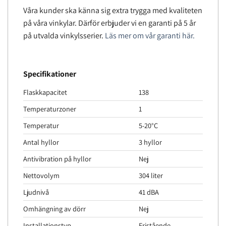
Våra kunder ska känna sig extra trygga med kvaliteten
på våra vinkylar. Därför erbjuder vi en garanti på 5 år
på utvalda vinkylsserier.
Läs mer om vår garanti här.
Specifikationer
Flaskkapacitet
138
Temperaturzoner
1
Temperatur
5-20°C
Antal hyllor
3 hyllor
Antivibration på hyllor
Nej
Nettovolym
304 liter
Ljudnivå
41 dBA
Omhängning av dörr
Nej
Installationstyp
Fristående