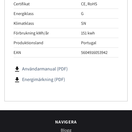
Certifikat
CE, RoHS
Energiklass
G
Klimatklass
SN
Förbrukning kWh/år
151 kwh
Produktionsland
Portugal
EAN
5604916053942
file_download
Användarmanual (PDF)
file_download
Energimärkning (PDF)
NAVIGERA
Blogg