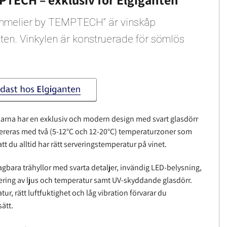
Sommelier by TEMPTECH” är vinskåp
nten. Vinkylen är konstruerade för sömlös
rna har en exklusiv och modern design med svart glasdörr
evereras med två (5-12°C och 12-20°C) temperaturzoner som
att du alltid har rätt serveringstemperatur på vinet.
gbara trähyllor med svarta detaljer, invändig LED-belysning,
tering av ljus och temperatur samt UV-skyddande glasdörr.
r, rätt luftfuktighet och låg vibration förvarar du
ätt.