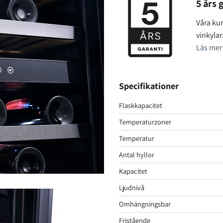
5 års 
Våra kun
vinkylar
Läs mer 
Specifikationer
Flaskkapacitet
Temperaturzoner
Temperatur
Antal hyllor
Kapacitet
Ljudnivå
Omhängningsbar
Fristående