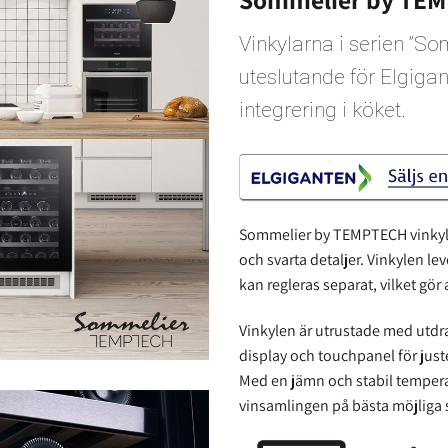
Vinkylarna i serien ”
uteslutande för Elgiga
integrering i köket.
Sommelier by TEMPTECH vinkyla
och svarta detaljer. Vinkylen l
kan regleras separat, vilket gör 
Vinkylen är utrustade med utdra
display och touchpanel för jus
Med en jämn och stabil temperatu
vinsamlingen på bästa möjliga s