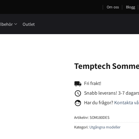
Om oss
Blogg
llbehör
Outlet
Temptech Sommel
local_shipping
Fri frakt!
access_time
Snabb leverans! 3-7 dagars
face
Har du frågor?
Kontakta vå
Artikelnr:
SOM180DES
Kategori:
Utgångna modeller