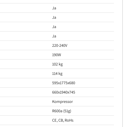
Ja
Ja
Ja
Ja
220-240V
190W
102 kg
114 kg
595x1775x680
660x1940x745
Kompressor
R600a (51g)
CE, CB, RoHs