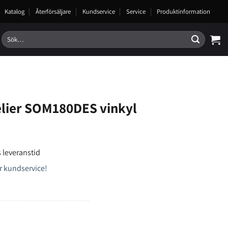
Katalog
Återförsäljare
Kundservice
Service
Produktinformation
Sök
efter:
ier SOM180DES vinkyl
 leveranstid
r kundservice!