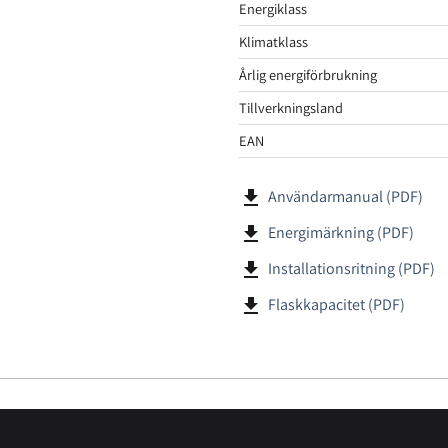
Energiklass
Klimatklass
Årlig energiförbrukning
Tillverkningsland
EAN
file_download
Användarmanual (PDF)
file_download
Energimärkning (PDF)
file_download
Installationsritning (PDF)
file_download
Flaskkapacitet (PDF)