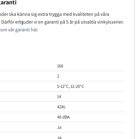
garanti
der ska känna sig extra trygga med kvaliteten på våra
. Därför erbjuder vi en garanti på 5 år på utvalda vinkylsserier.
om vår garanti här.
166
2
5-12°C, 12-20°C
14
428L
40 dBA
Ja
Ja