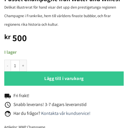
Delikat illustrerat för hand visar det upp den prestigetunga regionen
Champagne i Frankrike, hem till världens finaste bubblor, och firar
regionens rika historia och kultur.
500
kr
I lager
Pussel Champagne från Water and Wines. mängd
Lägg till i varukorg
local_shipping
Fri frakt!
access_time
Snabb leverans! 3-7 dagars leveranstid
face
Har du frågor?
Kontakta vår kundservice!
Artikelnr:
WWP Champagne