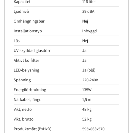
Kapacitet
116 liter
Ljudnivå
39 dBA
Omhängningsbar
Nej
Installationstyp
Inbyggd
Lås
Nej
UV-skyddad glasdörr
Ja
Aktivt kolfilter
Ja
LED-belysning
Ja (blå)
Spänning
220-240V
Energiförbrukning
135W
Nätkabel, längd
1,5 m
Vikt, netto
48 kg
Vikt, brutto
52 kg
Produktmått (BxHxD)
595x863x570