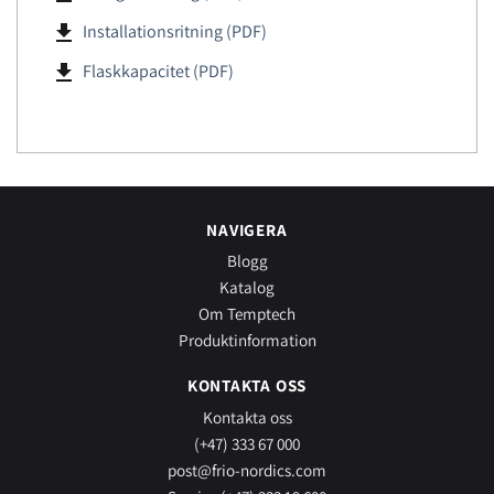
file_download
Installationsritning (PDF)
file_download
Flaskkapacitet (PDF)
NAVIGERA
Blogg
Katalog
Om Temptech
Produktinformation
KONTAKTA OSS
Kontakta oss
(+47) 333 67 000
post@frio-nordics.com