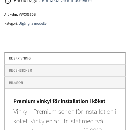
face
Har du frågor?
Kontakta vår kundservice!
Artikelnr:
VWCR36DB
Kategori:
Utgångna modeller
BESKRIVNING
RECENSIONER
BILAGOR
Premium vinkyl för installation i köket
Vinkyl i Premium-serien för installation i
köket. Vinkylen är utrustat med två