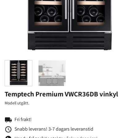
Temptech Premium VWCR36DB vinkyl
Modell utgått.
local_shipping
Fri frakt!
access_time
Snabb leverans! 3-7 dagars leveranstid