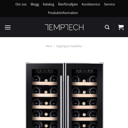
Skip
Om oss
Blogg
Katalog
Återförsäljare
Kundservice
Service
to
Produktinformation
content
Hem
/
Utgångna modeller