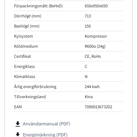
Förpackningsmått (BxHxD)
650x950x650
Dörrhöjd (mm)
713
Bashöjd (mm)
150
Kylsystem
Kompressor
Köldmedium
R600a (24g)
Certifikat
CE, RoHs
Energiklass
C
Klimatklass
N
Årlig energiförbrukning
244 kwh
Tillverkningsland
Kina
EAN
7090013673202
file_download
Användarmanual (PDF)
file_download
Energimärkning (PDF)