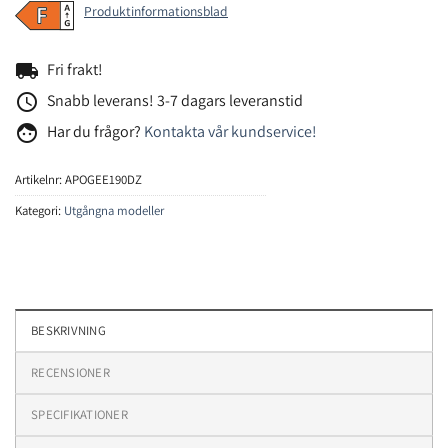
Produktinformationsblad
local_shipping
Fri frakt!
access_time
Snabb leverans! 3-7 dagars leveranstid
face
Har du frågor?
Kontakta vår kundservice!
Artikelnr:
APOGEE190DZ
Kategori:
Utgångna modeller
BESKRIVNING
RECENSIONER
SPECIFIKATIONER