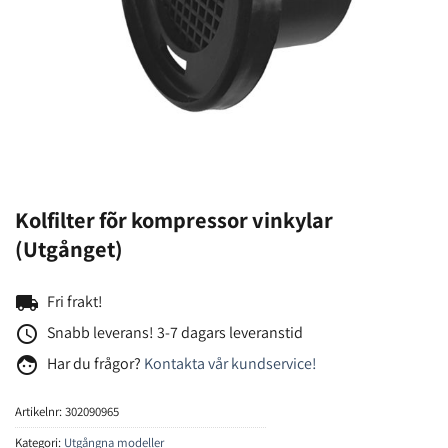
Kolfilter fõr kompressor vinkylar
(Utgånget)
local_shipping
Fri frakt!
access_time
Snabb leverans! 3-7 dagars leveranstid
face
Har du frågor?
Kontakta vår kundservice!
Artikelnr:
302090965
Kategori:
Utgångna modeller