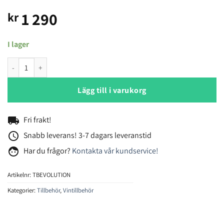
1 290
kr
I lager
Automatisk vinöppnare från Climadiff mängd
Lägg till i varukorg
local_shipping
Fri frakt!
access_time
Snabb leverans! 3-7 dagars leveranstid
face
Har du frågor?
Kontakta vår kundservice!
Artikelnr:
TBEVOLUTION
Kategorier:
Tillbehör
,
Vintillbehör