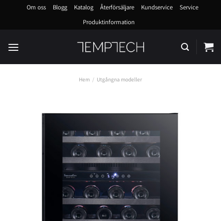
Skip
Om oss
Blogg
Katalog
Återförsäljare
Kundservice
Service
to
Produktinformation
content
Hem
/
Utgångna modeller