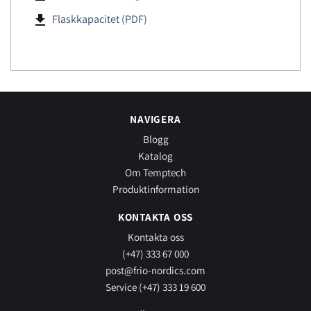
file_download
Flaskkapacitet (PDF)
NAVIGERA
Blogg
Katalog
Om Temptech
Produktinformation
KONTAKTA OSS
Kontakta oss
(+47) 333 67 000
post@frio-nordics.com
Service (+47) 333 19 600