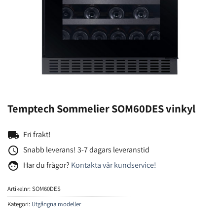
Temptech Sommelier SOM60DES vinkyl
local_shipping
Fri frakt!
access_time
Snabb leverans! 3-7 dagars leveranstid
face
Har du frågor?
Kontakta vår kundservice!
Artikelnr:
SOM60DES
Kategori:
Utgångna modeller