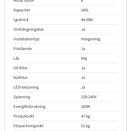
Antal hyllor
6
Kapacitet
145L
Ljudnivå
44 dBA
Omhängningsbar
Ja
Installationtyp
Integrering
Fristående
Ja
Lås
Nej
UV-filter
Ja
Kolfilter
Ja
LED-belysning
Ja
Spänning
220-240V
Energiförbrukning
100W
Produktvikt
47 kg
Förpackningsvikt
51 kg