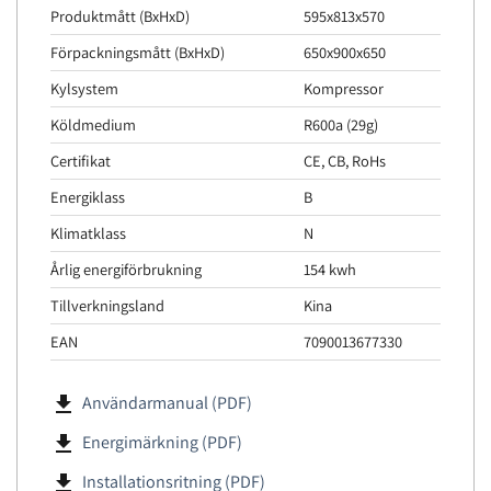
Produktmått (BxHxD)
595x813x570
Förpackningsmått (BxHxD)
650x900x650
Kylsystem
Kompressor
Köldmedium
R600a (29g)
Certifikat
CE, CB, RoHs
Energiklass
B
Klimatklass
N
Årlig energiförbrukning
154 kwh
Tillverkningsland
Kina
EAN
7090013677330
file_download
Användarmanual (PDF)
file_download
Energimärkning (PDF)
file_download
Installationsritning (PDF)