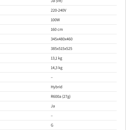
Ja (vit)
220-240V
100W
160 cm
345x480x460
385x515x525
13,1 kg
14,3 kg
–
Hybrid
R600a (27g)
Ja
–
G