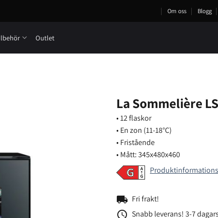
Om oss
Blogg
llbehör
Outlet
La Sommelière LS
• 12 flaskor
• En zon (11-18°C)
• Fristående
• Mått: 345x480x460
Produktinformation
local_shipping
Fri frakt!
access_time
Snabb leverans! 3-7 dagars