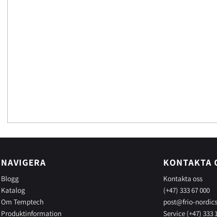
NAVIGERA
KONTAKTA 
Blogg
Kontakta oss
Katalog
(+47) 333 67 000
Om Temptech
post@frio-nordic
Produktinformation
Service (+47) 333 