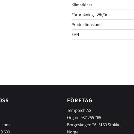
Klimatklass
Förbrukning kWh/år
Produktionsland
EAN
OSS
FÖRETAG
Temptech AS
Org nr. 987 255 765
s.com
Borgeskogen 26, 3160 Stokke,
19 600
Norge