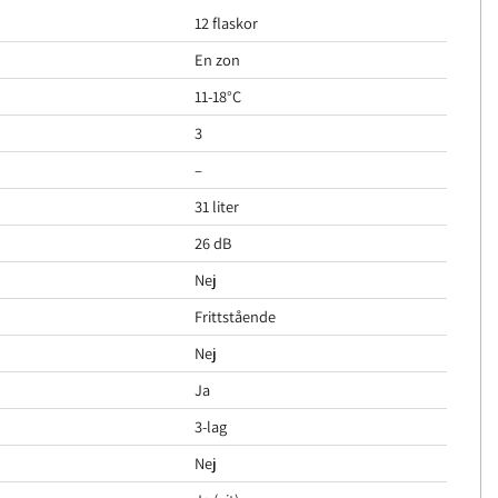
12 flaskor
En zon
11-18°C
3
–
31 liter
26 dB
Nej
Frittstående
Nej
Ja
3-lag
Nej