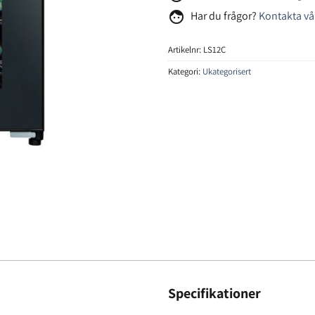
face
Har du frågor?
Kontakta vå
Artikelnr:
LS12C
Kategori:
Ukategorisert
Specifikationer