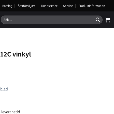
Katalog
Återförsäljare
Kundservice
Service
Produktinformation
Sök
efter:
12C vinkyl
sblad
 leveranstid