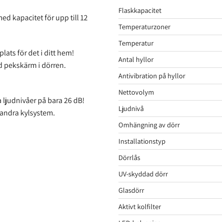
Flaskkapacitet
d kapacitet för upp till 12
Temperaturzoner
Temperatur
lats för det i ditt hem!
Antal hyllor
d pekskärm i dörren.
Antivibration på hyllor
Nettovolym
 ljudnivåer på bara 26 dB!
Ljudnivå
 andra kylsystem.
Omhängning av dörr
Installationstyp
Dörrlås
UV-skyddad dörr
Glasdörr
Aktivt kolfilter