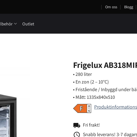
Om oss
Blogg
llbehör
Outlet
Frigelux AB318MI
• 280 liter
• En zon (2 – 10°C)
• Fristående / Inbyggd under b
• Mått: 1335x840x510
Produktinformation
local_shipping
Fri frakt!
access_time
Snabb leverans! 3-7 dagars