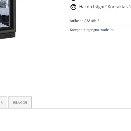
face
Har du frågor?
Kontakta vå
Artikelnr:
AB318MIR
Kategori:
Utgångna modeller
ER
BILAGOR