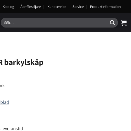
Katalog
Återförsäljare
Kundservice
Service
Produktinformation
Sök
efter:
R barkylskåp
änk
sblad
 leveranstid