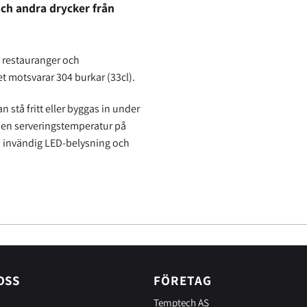
och andra drycker från
, restauranger och
et motsvarar 304 burkar (33cl).
n stå fritt eller byggas in under
l en serveringstemperatur på
r, invändig LED-belysning och
OSS
FÖRETAG
Temptech AS